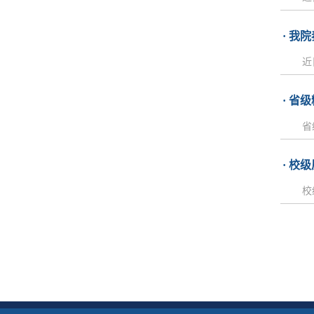
· 
近
· 省
省
· 校
校